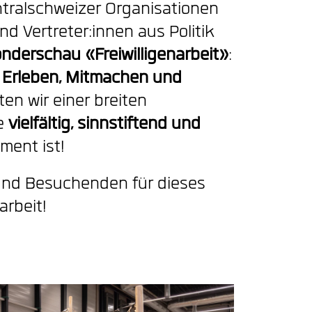
tralschweizer Organisationen
nd Vertreter:innen aus Politik
nderschau
«Freiwilligenarbeit»
:
n
Erleben, Mitmachen und
ten wir einer breiten
ie
vielfältig, sinnstiftend und
ment ist!
und Besuchenden für dieses
narbeit!